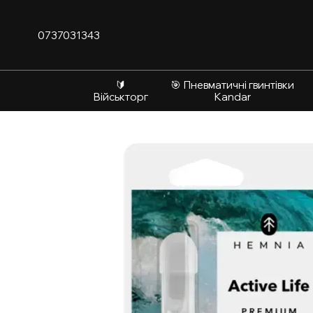
Перейти до основного контенту
0737031343
🔰
🎯 Пневматичні гвинтівки
Військторг
Kandar