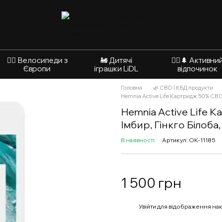
🚴‍♂️ Велосипеди з
🚂 Дитячі
🚵‍♂️🌲 Активни
Європи
іграшки LiDL
відпочинок
Головна
🌿 CBD | КБД продукти
Hemnia Active Life Картридж 50% CBG 
Hemnia Active Life 
Імбир, Гінкго Білоба,
В наявності
Артикул: ОК-11185
1 500 грн
%
Увійти
для відображення нак