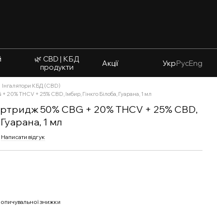
й
🌿 CBD | КБД
Акції
Укр
Рус
Eng
продукти
Інгалятори КБД (CBD)
+ 20% THCV + 25% CBD, Імбир, Гінкго Білоба, Гуарана, 1 мл
Картридж 50% CBG + 20% THCV + 25% CBD,
 Гуарана, 1 мл
Написати відгук
опичувальної знижки