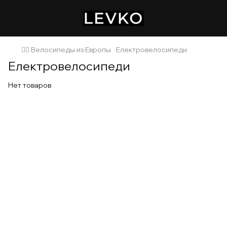
🚴‍♂️ Велосипеды из Европы
Електровелосипеди
Електровелосипеди
Нет товаров