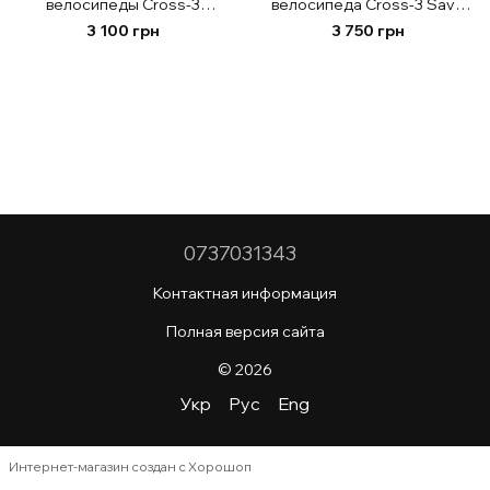
велосипеды Cross-3
велосипеда Cross-3 Save
Польша
Польша
3 100 грн
3 750 грн
0737031343
Контактная информация
Полная версия сайта
© 2026
Укр
Рус
Eng
Интернет-магазин создан с Хорошоп