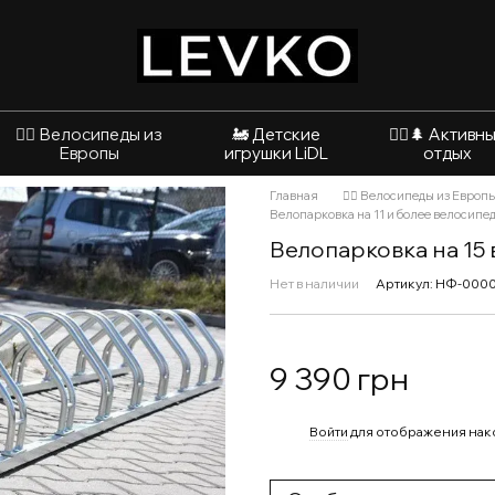
🚴‍♂️ Велосипеды из
🚂 Детские
🚵‍♂️🌲 Активн
Европы
игрушки LiDL
отдых
Главная
🚴‍♂️ Велосипеды из Европ
Велопарковка на 11 и более велосипед
Велопарковка на 15
Нет в наличии
Артикул: НФ-000
9 390 грн
%
Войти
для отображения нак