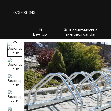
Перейти к основному контенту
0737031343
🔰
🎯Пневматические
Венторг
винтовки Kandar