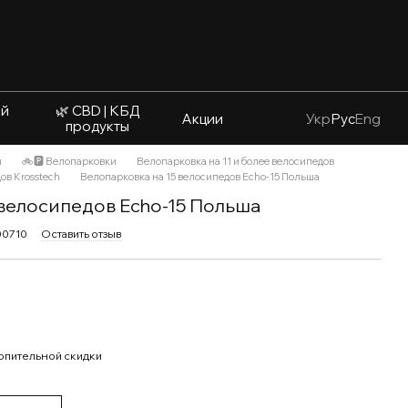
ый
🌿 CBD | КБД
Акции
Укр
Рус
Eng
продукты
ы
🚲🅿️ Велопарковки
Велопарковка на 11 и более велосипедов
ов Krosstech
Велопарковка на 15 велосипедов Echo-15 Польша
 велосипедов Echo-15 Польша
00710
Оставить отзыв
опительной скидки