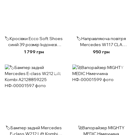
🏷️Кросівки Ecco Soft Shoes
🏷️Направляюча повітря
синій 39 розмір Індонезія
Mercedes W117 CLA
original
A2465051130
1 799 грн
950 грн
🏷️Бампер задній Mercedes
🚀Вапорайзер MIGHTY
E-class W212 Lift Kombi
MEDIC Німеччина