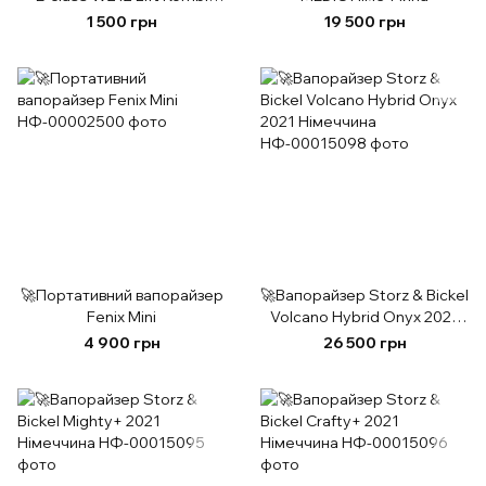
A2128859225
1 500 грн
19 500 грн
🚀Портативний вапорайзер
🚀Вапорайзер Storz & Bickel
Fenix Mini
Volcano Hybrid Onyx 2021
Німеччина
4 900 грн
26 500 грн