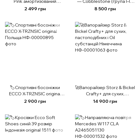
Pink амортизований
— Cobblestone (група I–III,
Німеччина
9–36 кг) 👶➡️🧒
2 499 грн
8 500 грн
🏷️Спортивні босоніжки
🚀Вапорайзер Storz & Bickel
ECCO X-TRZNSIC original
Crafty+ для сухих,
Польща
пастоподібних і Oil
2 900 грн
14 900 грн
субстанцій Німеччина