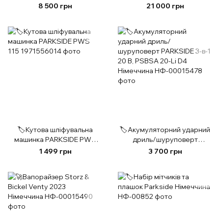
см³
2200W KPG 2500EU5
8 500 грн
21 000 грн
🏷️Кутова шліфувальна
🏷️Акумуляторний ударний
машинка PARKSIDE PWS
дриль/шуруповерт
115
PARKSIDE 3-в-1 20 В, PSBSA
1 499 грн
3 700 грн
20-Li D4 Німеччина