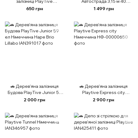
залізниці PlayTive
Автострада 3,15 м 40
"Аеропорт" (18 деталей)
елементів з дерева
650 грн
1 499 грн
Німеччина
Німеччина
🚗 Дерев'яна залізниця
🚗 Дерев'яна залізниця
Будова PlayTive Junior 59
Playtive Express city
ел Німеччина Hape Brio
Німеччина
2 000 грн
2 900 грн
Lillabo