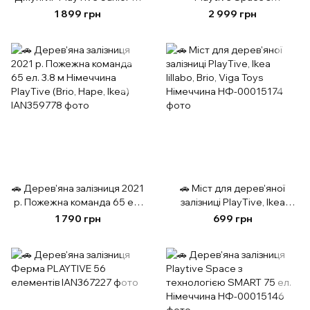
м 45 ел. Німеччина
технологією SMART 75 ел.
1 899 грн
2 999 грн
Німеччина
🚗 Дерев'яна залізниця 2021
🚗 Міст для дерев'яної
р. Пожежна команда 65 ел.
залізниці PlayTive, Ikea
3.8 м Німеччина PlayTive
lillabo, Brio, Viga Toys
1 790 грн
699 грн
(Brio, Hape, Ikea)
Німеччина