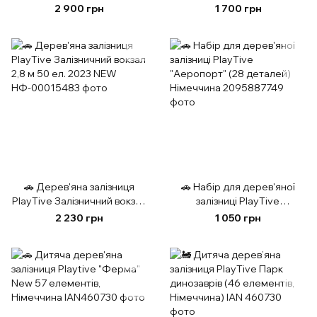
ел. Німеччина
Німеччина (Brio, Hape, Viga
2 900 грн
1 700 грн
Toys, Ikea)
🚗 Дерев'яна залізниця
🚗 Набір для дерев'яної
PlayTive Залізничний вокзал
залізниці PlayTive
2,8 м 50 ел. 2023 NEW
"Аеропорт" (28 деталей)
2 230 грн
1 050 грн
Німеччина