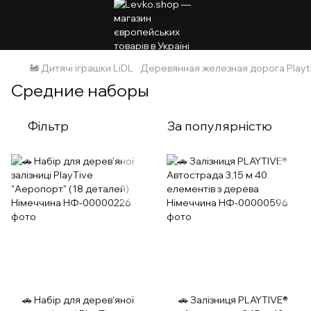
🚂 Дитячі іграшки LiDL
Деревянная железная дорога Playtiv
Средние наборы
Фільтр
За популярністю
🚗 Набір для дерев'яної
🚗 Залізниця PLAYTIVE®