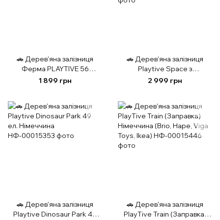
🚗 Дерев'яна залізниця
🚗 Дерев'яна залізниця
Ферма PLAYTIVE 56
Playtive Space з
елементів
технологією SMART 75 ел.
1 899 грн
2 999 грн
Німеччина
🚗 Дерев'яна залізниця
🚗 Дерев'яна залізниця
Playtive Dinosaur Park 49
PlayTive Train (Заправка)