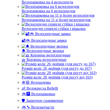
Велопарковка на 4 велосипеда
Велопарковка на 6 велосипедов
Велопарковка на 11 и более велосипедов
Велосипедні сервісні стійки і вішалки
🔐🚲 Велосипедные замки
🔔 Велосипедные звонки
🧺 Корзины велосипедные
Розмір коліс 26 дюймів (для росту до 167)
Розмір коліс 28 дюймів (для росту від 163)
🪖😄 Велошлемы
👶 Велокресла Bellelli
🚲🅿️ Велопарковки
🛡️ Защитное снаряжение
🚲🔧 Велозапчасти