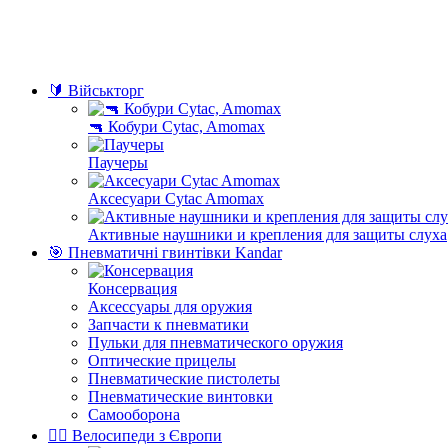
🔰 Військторг
🔫 Кобури Cytac, Amomax
Паучеры
Аксесуари Cytac Amomax
Активные наушники и крепления для защиты слуха
🎯 Пневматичні гвинтівки Kandar
Консервация
Аксессуары для оружия
Запчасти к пневматики
Пульки для пневматического оружия
Оптические прицелы
Пневматические пистолеты
Пневматические винтовки
Самооборона
🚴‍♂️ Велосипеди з Європи