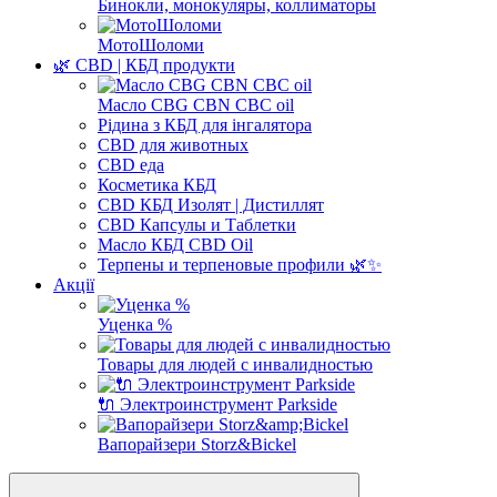
Бинокли, монокуляры, коллиматоры
МотоШоломи
🌿 CBD | КБД продукти
Масло CBG CBN CBC oil
Рідина з КБД для інгалятора
CBD для животных
CBD еда
Косметика КБД
CBD КБД Изолят | Дистиллят
CBD Капсулы и Таблетки
Масло КБД CBD Oil
Терпены и терпеновые профили 🌿✨
Акції
Уценка %
Товары для людей с инвалидностью
🔌 Электроинструмент Parkside
Вапорайзери Storz&Bickel