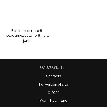
Велопарковка на 8
велосипедов Echo-8 inox
нержавеющая сталь
$435
Польша
0737031343
Contacts
Full version of site
© 2026
Укр
Рус
Eng