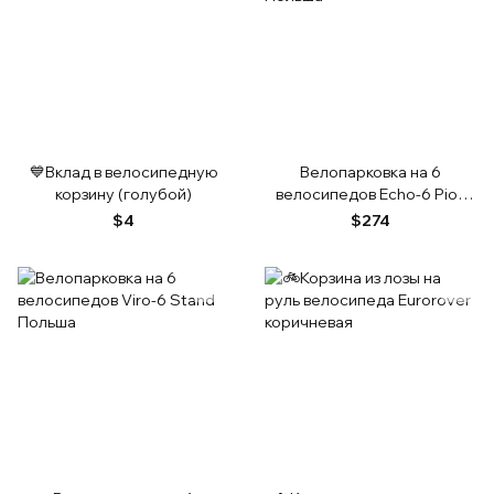
💙Вклад в велосипедную
Велопарковка на 6
корзину (голубой)
велосипедов Echo-6 Pion
Польша
$4
$274