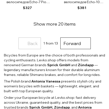
велосипедов Echo-7 Pion
велосипедов Echo-10
Польша
Польша
$327
$381
Show more 20 items
Back
Forward
1
from 13
Bicycles from Europe are the choice of both professionals and
cycling enthusiasts. Levko.shop offers models from
renowned German brands
Sprick GmbH
and
Zündapp
—
legendary manufacturers known for their durable aluminum
frames, reliable Shimano brakes, and comfort for long rides.
The Polish brand
Antonia Vanessa
presents stylish city and
women’s bicycles with baskets — lightweight, elegant, and
built with top European quality.
Order your European bicycle at Levko.shop: fast delivery
across Ukraine, guaranteed quality, and the best prices from
trusted brands
Sprick GmbH, Zündapp
, and
Antonia