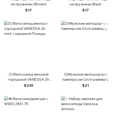
на пружинах (Brown)
на пружинах Black
$17
$17
🚴‍♀️ Велосипед женский
🚴‍♂️Мужские велошорты с
городской VANESSA 26
памперсом Crivit размер L
mint с корзиной Польша
$335
$21