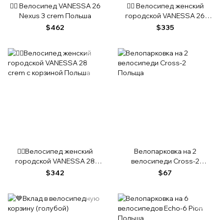
🚴‍♀️ Велосипед VANESSA 26
🚴‍♀️ Велосипед женский
Nexus 3 crem Польша
городской VANESSA 26
Cream с корзиной Польша
$462
$335
🚴‍♀️Велосипед женский
Велопарковка на 2
городской VANESSA 28
велосипеди Cross-2
crem с корзиной Польша
Польща
$342
$67