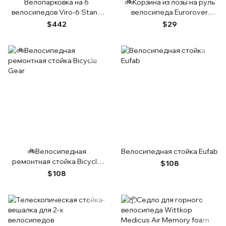
Велопарковка на 6
🚲Корзина из лозы на руль
велосипедов Viro-6 Stand
велосипеда Eurorover
Польша
коричневая
$442
$29
🚲Велосипедная
Велосипедная стойка Eufab
ремонтная стойка Bicycle
$108
Gear
$108