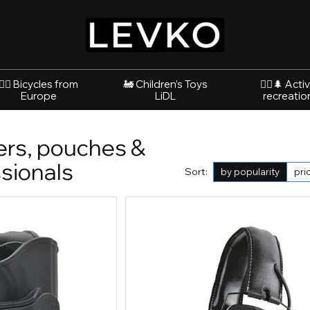
🚴‍♂️ Bicycles from
🚂 Children’s Toys
🚵‍♂️🌲 Acti
Europe
LiDL
recreatio
sters, pouches &
ssionals
Sort:
by popularity
pri