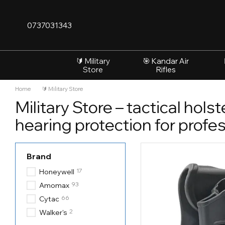
Skip to main content
0737031343
🔰 Military
🎯 Kandar Air
Store
Rifles
Home
🔰 Military Store
Military Store – tactical hol
hearing protection for profe
Brand
17
Honeywell
93
Amomax
66
Cytac
2
Walker's