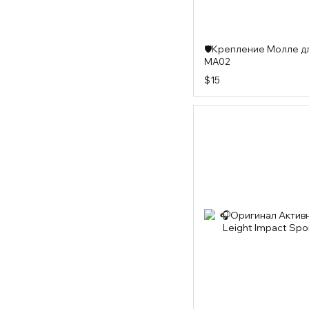
🛡️Крепление Молле д
MA02
$15