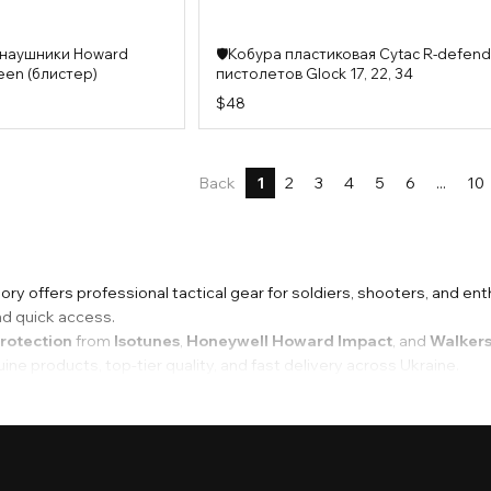
 наушники Howard
🛡️Кобура пластиковая Cytac R-defend
een (блистер)
пистолетов Glock 17, 22, 34
$48
Back
1
2
3
4
5
6
...
10
ry offers professional tactical gear for soldiers, shooters, and en
nd quick access.
protection
from
Isotunes
,
Honeywell Howard Impact
, and
Walker
e products, top-tier quality, and fast delivery across Ukraine.