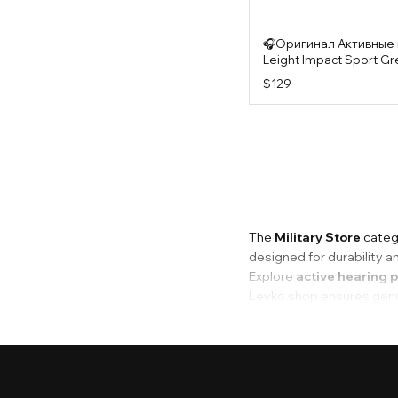
🎧Оригинал Активные
Leight Impact Sport Gr
$129
The
Military Store
catego
designed for durability a
Explore
active hearing 
Levko.shop ensures genuin