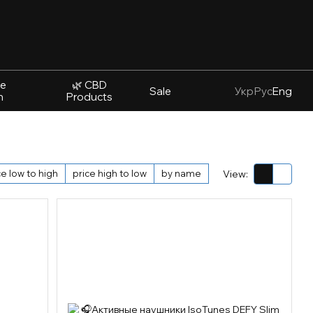
ve
🌿 CBD
Sale
Укр
Рус
Eng
n
Products
ce low to high
price high to low
by name
View: