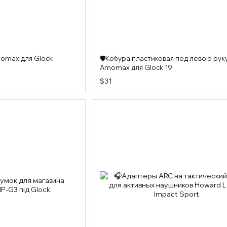
omax для Glock
🛡️Кобура пластиковая под левою рук
Amomax для Glock 19
$31