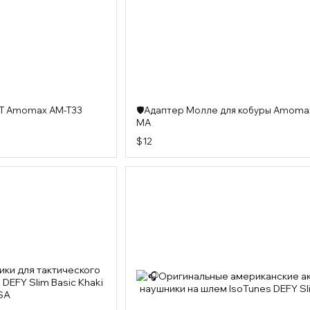
ТТ Amomax AM-T33
🛡️Адаптер Молле для кобуры Amoma
MA
$12