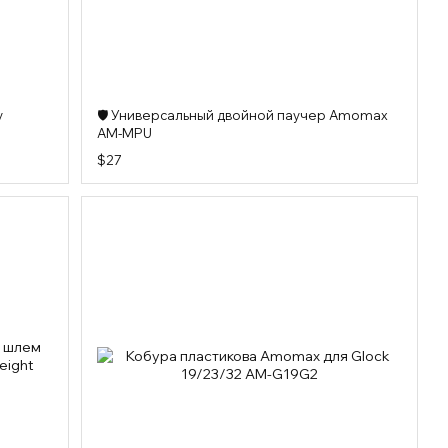
у
🛡️ Универсальный двойной паучер Amomax
AM-MPU
$27