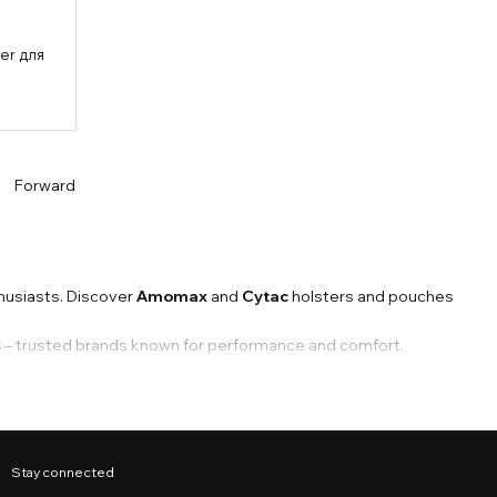
er для
Forward
thusiasts. Discover
Amomax
and
Cytac
holsters and pouches
s
– trusted brands known for performance and comfort.
Stay connected