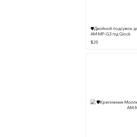
🛡️Двойной подсумок 
AM-MP-G3 під Glock
$25