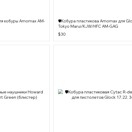
ля кобуры Amomax AM-
🛡️Кобура пластикова Amomax для Gl
Tokyo Marui/KJW/HFC AM-GAG
$30