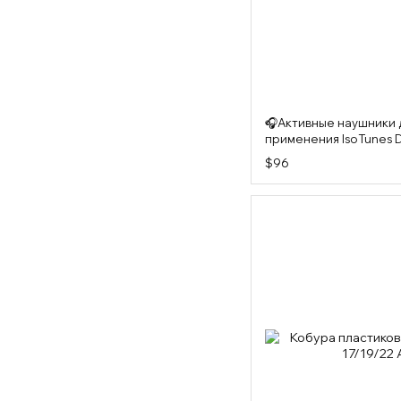
🎧Активные наушники 
применения IsoTunes D
USA
$96