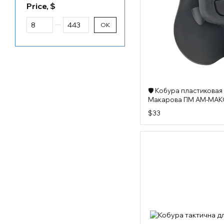
Price, $
From Price, $
To Price, $
OK
🛡️ Кобура пластикова
Макарова ПМ AM-MAK
$33