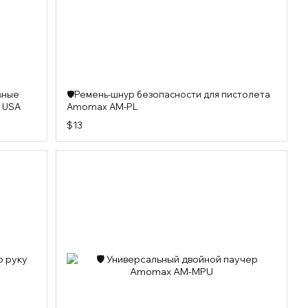
вные
🛡️Ремень-шнур безопасности для пистолета
m USA
Amomax AM-PL
$13