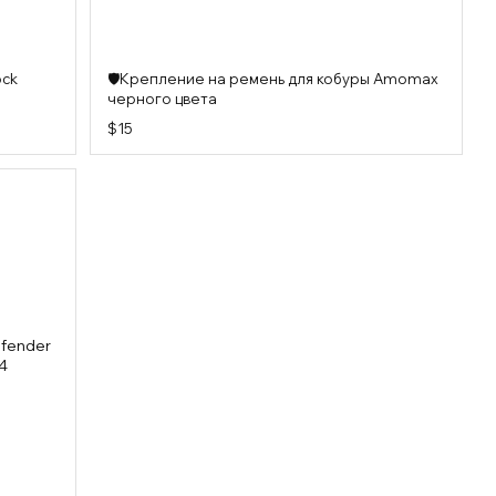
ock
🛡️Крепление на ремень для кобуры Amomax
черного цвета
$15