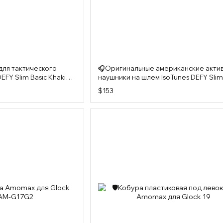
для тактического
🎧Оригинальные американские акти
EFY Slim Basic Khaki
наушники на шлем IsoTunes DEFY Sli
$153