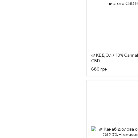
🌿 КБД Олія 10% Cannal
CBD
880 грн