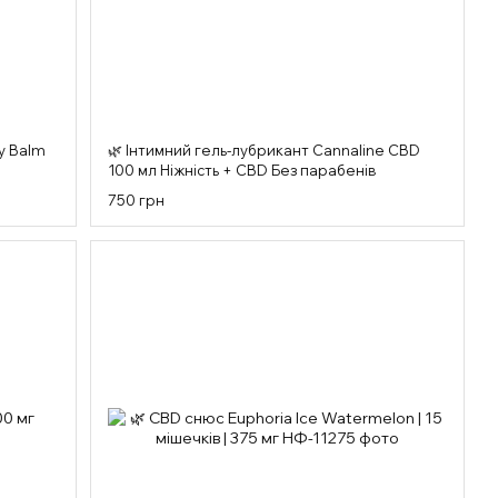
y Balm
🌿 Інтимний гель-лубрикант Cannaline CBD
100 мл Ніжність + CBD Без парабенів
750 грн