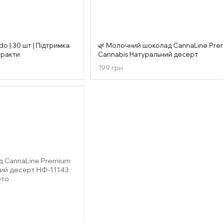
do | 30 шт | Підтримка
🌿 Молочний шоколад CannaLine Pr
стракти
Cannabis Натуральний десерт
199 грн