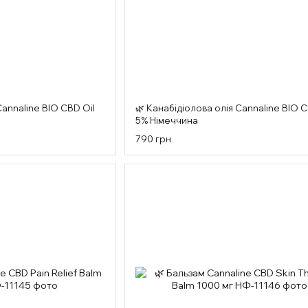
Cannaline BIO CBD Oil
🌿 Канабідіолова олія Cannaline BIO C
5% Німеччина
790 грн