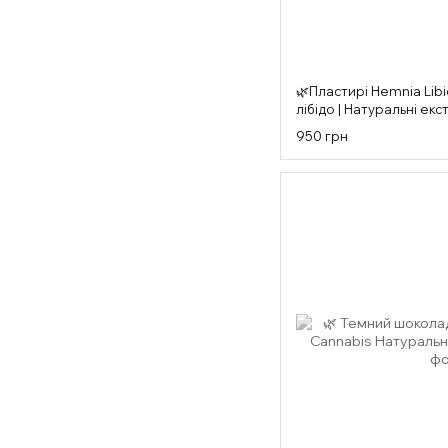
🌿Пластирі Hemnia Libi
лібідо | Натуральні ек
950 грн