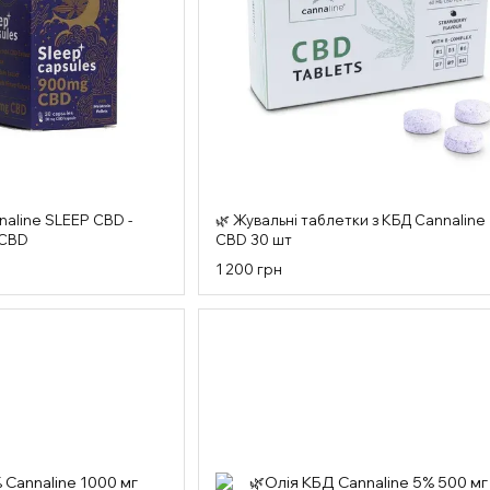
naline SLEEP CBD -
🌿 Жувальні таблетки з КБД Cannaline
 CBD
CBD 30 шт
1 200 грн