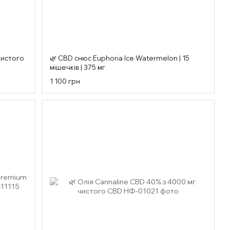
чистого
🌿 CBD снюс Euphoria Ice Watermelon | 15
мішечків | 375 мг
1 100 грн