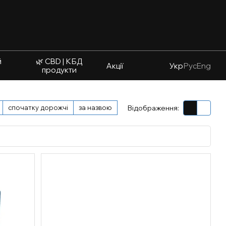
й
🌿 CBD | КБД
Акції
Укр
Рус
Eng
продукти
спочатку дорожчі
за назвою
Відображення: