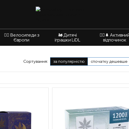
🚴‍♂️ Велосипеди з
🚂 Дитячі
🚵‍♂️🌲 Активни
Європи
іграшки LiDL
відпочинок
Сортування:
за популярністю
спочатку дешевше