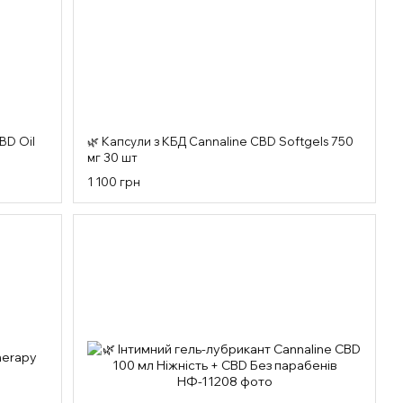
BD Oil
🌿 Капсули з КБД Cannaline CBD Softgels 750
мг 30 шт
1 100 грн