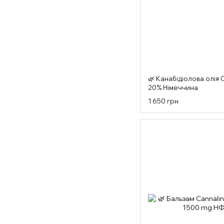
🌿 Канабідіолова олія 
20% Німеччина
1 650 грн