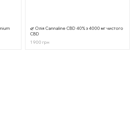
emium
🌿 Олія Cannaline CBD 40% з 4000 мг чистого
CBD
1 900 грн