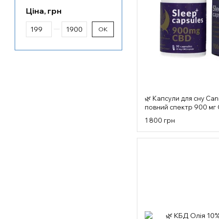
Ціна, грн
Від Ціна, грн
До Ціна, грн
ОК
🌿 Капсули для сну Can
повний спектр 900 мг
1 800 грн