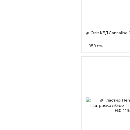
🌿 Олія КБД Cannaline 
1 050 грн