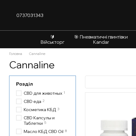
Перейти до основного контенту
0737031343
🔰
🎯 Пневматичні гвинтівки
Військторг
Kandar
Головна
Cannaline
Cannaline
Розділ
1
CBD для животных
2
CBD еда
3
Косметика КБД
CBD Капсулы и
5
Таблетки
8
Масло КБД CBD Oil