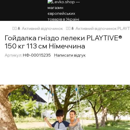
🚵‍♂️🌲 Активний відпочинок
🚵‍♂️🌲 Активний відпочинок PLAY
Гойдалка гніздо лелеки PLAYTIVE®
150 кг 113 см Німеччина
Артикул:
НФ-00015235
Написати відгук