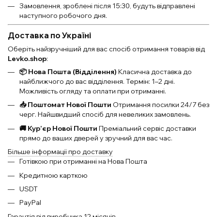
Замовлення, зроблені після 15:30, будуть відправлені
наступного робочого дня.
Доставка по Україні
Оберіть найзручніший для вас спосіб отримання товарів від
Levko.shop
:
📦 Нова Пошта (Відділення)
Класична доставка до
найближчого до вас відділення. Термін: 1–2 дні.
Можливість огляду та оплати при отриманні.
📥 Поштомат Нової Пошти
Отримання посилки 24/7 без
черг. Найшвидший спосіб для невеликих замовлень.
🚚 Кур’єр Нової Пошти
Преміальний сервіс доставки
прямо до ваших дверей у зручний для вас час.
Більше інформації про доставку
Готівкою при отриманні на Нова Пошта
Кредитною карткою
USDT
PayPal
Гарантія від виробника 12 місяців.