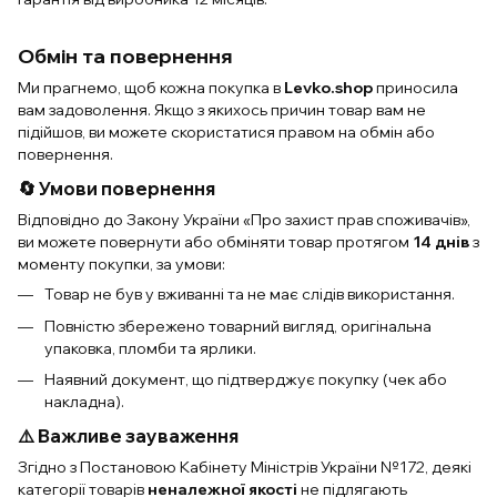
Обмін та повернення
Ми прагнемо, щоб кожна покупка в
Levko.shop
приносила
вам задоволення. Якщо з якихось причин товар вам не
підійшов, ви можете скористатися правом на обмін або
повернення.
🔄 Умови повернення
Відповідно до Закону України «Про захист прав споживачів»,
ви можете повернути або обміняти товар протягом
14 днів
з
моменту покупки, за умови:
Товар не був у вживанні та не має слідів використання.
Повністю збережено товарний вигляд, оригінальна
упаковка, пломби та ярлики.
Наявний документ, що підтверджує покупку (чек або
накладна).
⚠️ Важливе зауваження
Згідно з Постановою Кабінету Міністрів України №172, деякі
категорії товарів
неналежної якості
не підлягають