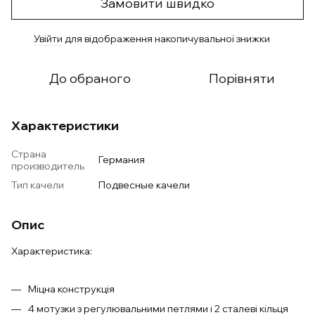
Замовити швидко
Увійти
для відображення накопичувальної знижки
%
До обраного
Порівняти
Характеристики
Страна
Германия
производитель
Тип качели
Подвесные качели
Опис
Характеристика:
Міцна конструкція
4 мотузки з регулювальними петлями і 2 сталеві кільця