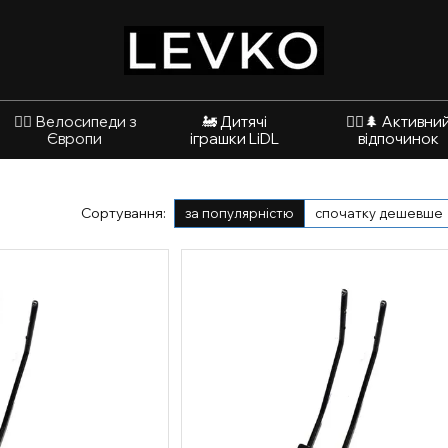
🚴‍♂️ Велосипеди з
🚂 Дитячі
🚵‍♂️🌲 Активни
Європи
іграшки LiDL
відпочинок
Сортування:
за популярністю
спочатку дешевше