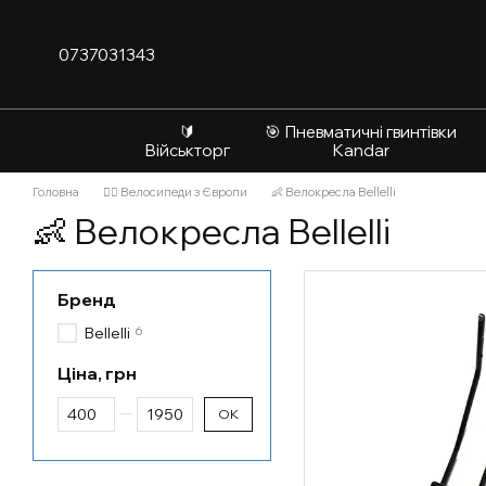
Перейти до основного контенту
0737031343
🔰
🎯 Пневматичні гвинтівки
Військторг
Kandar
Головна
🚴‍♂️ Велосипеди з Європи
👶 Велокресла Bellelli
👶 Велокресла Bellelli
Бренд
6
Bellelli
Ціна, грн
Від Ціна, грн
До Ціна, грн
ОК