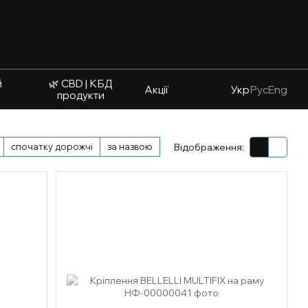
й
🌿 CBD | КБД
Акції
Укр
Рус
Eng
продукти
спочатку дорожчі
за назвою
Відображення: