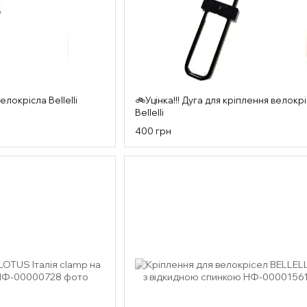
елокрісла Bellelli
🚲Уцінка!!! Дуга для кріплення велокр
Bellelli
400 грн