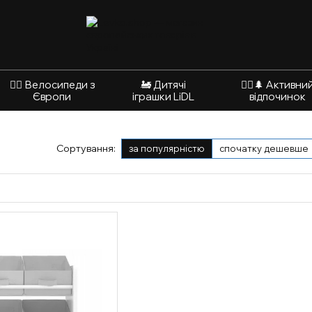
🚴‍♂️ Велосипеди з
🚂 Дитячі
🚵‍♂️🌲 Активни
Європи
іграшки LiDL
відпочинок
Сортування:
за популярністю
спочатку дешевше