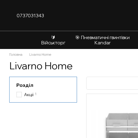
Перейти до основного контенту
0737031343
🔰
🎯 Пневматичні гвинтівки
Військторг
Kandar
Головна
Livarno Home
Livarno Home
Розділ
1
Акції