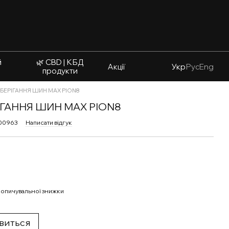
й
🌿 CBD | КБД
Акції
Укр
Рус
Eng
продукти
 ЗБЕРІГАННЯ ШИН MAX PION8
РІГАННЯ ШИН MAX PION8
-00963
Написати відгук
опичувальної знижки
явиться