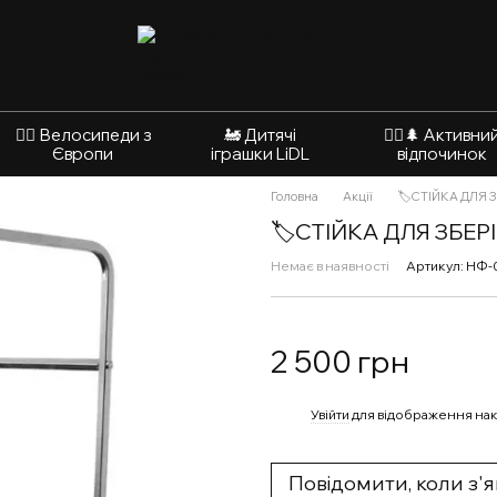
🚴‍♂️ Велосипеди з
🚂 Дитячі
🚵‍♂️🌲 Активни
Європи
іграшки LiDL
відпочинок
Головна
Акції
🏷️СТІЙКА ДЛЯ
🏷️СТІЙКА ДЛЯ ЗБЕ
Немає в наявності
Артикул: НФ
2 500 грн
%
Увійти
для відображення нак
Повідомити, коли з'