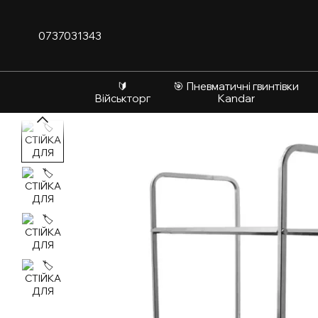
Перейти до основного контенту
0737031343
🔰
🎯 Пневматичні гвинтівки
Військторг
Kandar